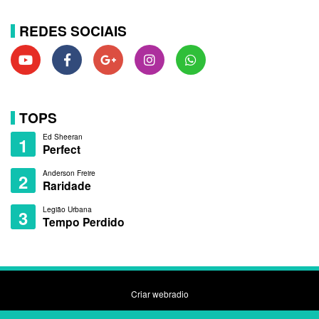
REDES SOCIAIS
TOPS
Ed Sheeran
1
Perfect
Anderson Freire
2
Raridade
Legião Urbana
3
Tempo Perdido
Criar webradio